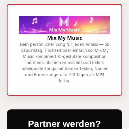
Mix My Music
Dein persönlicher Song für jeden Anlass — ob
Geburtstag, Hochzeit oder einfach so. Mix My
Music kombiniert KI-gestützte Komposition
mit menschlichem Feinschliff und liefert
individuelle Songs mit deinen Texten, Namen
und Erinnerungen. In 2–3 Tagen als MP3
fertig.
Partner werden?